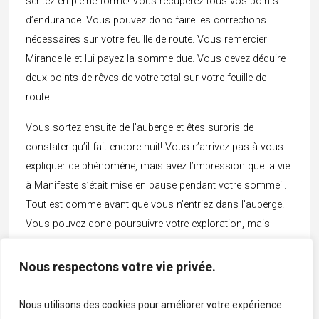
sentez en pleine forme! Vous récupérez tous vos points
d’endurance. Vous pouvez donc faire les corrections
nécessaires sur votre feuille de route. Vous remercier
Mirandelle et lui payez la somme due. Vous devez déduire
deux points de rêves de votre total sur votre feuille de
route.
Vous sortez ensuite de l’auberge et êtes surpris de
constater qu’il fait encore nuit! Vous n’arrivez pas à vous
expliquer ce phénomène, mais avez l’impression que la vie
à Manifeste s’était mise en pause pendant votre sommeil.
Tout est comme avant que vous n’entriez dans l’auberge!
Vous pouvez donc poursuivre votre exploration, mais
décidez de ne pas vous attarder au marché plus
longtemps.
Nous respectons votre vie privée.
Cliquez ici pour continuer
Nous utilisons des cookies pour améliorer votre expérience