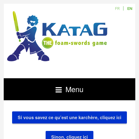
FR
EN
Menu
Si vous savez ce qu’est une karchère, cliquez ici
Sinon, cliquez ici