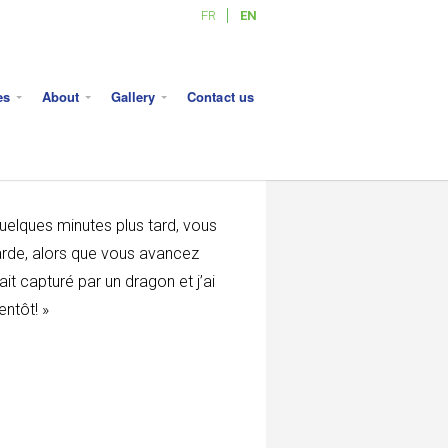
FR
EN
es
About
Gallery
Contact us
quelques minutes plus tard, vous
garde, alors que vous avancez
ait capturé par un dragon et j’ai
entôt! »