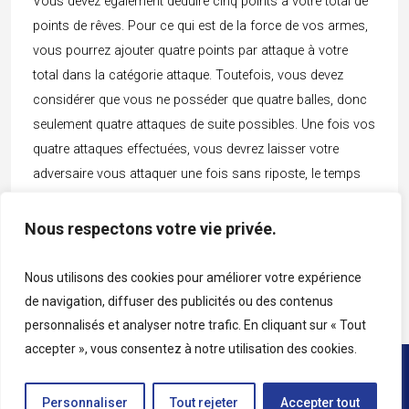
Vous devez également déduire cinq points à votre total de
points de rêves. Pour ce qui est de la force de vos armes,
vous pourrez ajouter quatre points par attaque à votre
total dans la catégorie attaque. Toutefois, vous devez
considérer que vous ne posséder que quatre balles, donc
seulement quatre attaques de suite possibles. Une fois vos
quatre attaques effectuées, vous devrez laisser votre
adversaire vous attaquer une fois sans riposte, le temps
de ramasser vos balles, avant de pouvoir attaquer de
nouveau.
Nous respectons votre vie privée.
Cliquez ici pour continuer
Nous utilisons des cookies pour améliorer votre expérience
de navigation, diffuser des publicités ou des contenus
personnalisés et analyser notre trafic. En cliquant sur « Tout
accepter », vous consentez à notre utilisation des cookies.
Copyright © 2026 • Tous droits réservés • Katag
Personnaliser
Tout rejeter
Accepter tout