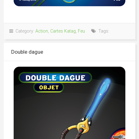
Category:
Action
,
Cartes Katag
,
Feu
Tags:
Double dague