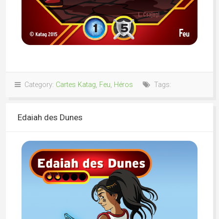
Category:
Cartes Katag
,
Feu
,
Héros
Tags:
Edaiah des Dunes