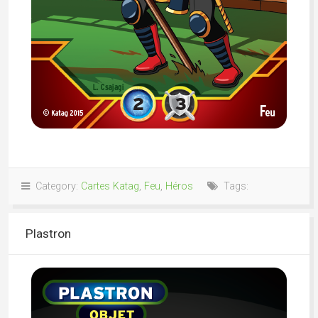
Category:
Cartes Katag
,
Feu
,
Héros
Tags:
Plastron