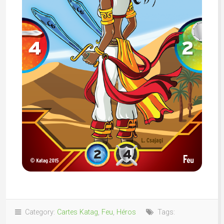
Category:
Cartes Katag
,
Feu
,
Héros
Tags: