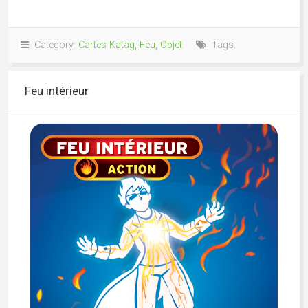
Category:
Cartes Katag
,
Feu
,
Objet
Tags:
Feu intérieur