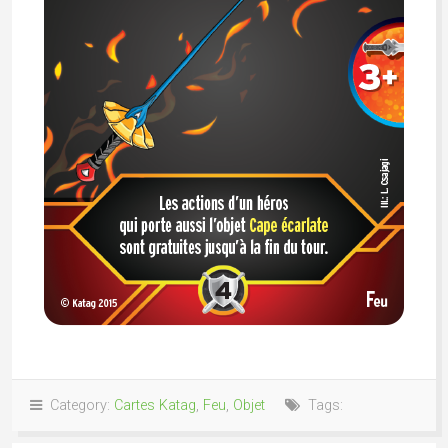
Category:
Cartes Katag
,
Feu
,
Objet
Tags: