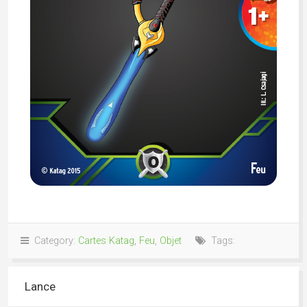
Category:
Cartes Katag
,
Feu
,
Objet
Tags:
Lance